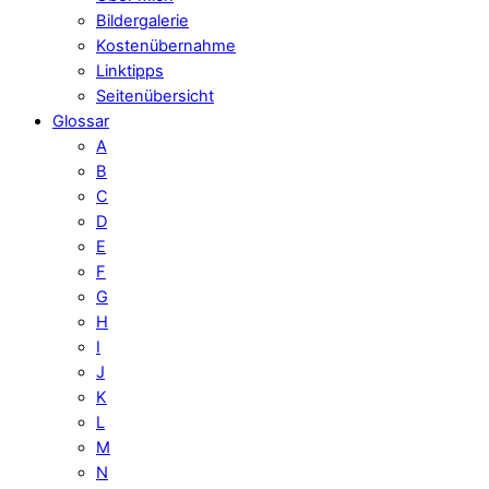
Bildergalerie
Kostenübernahme
Linktipps
Seitenübersicht
Glossar
A
B
C
D
E
F
G
H
I
J
K
L
M
N