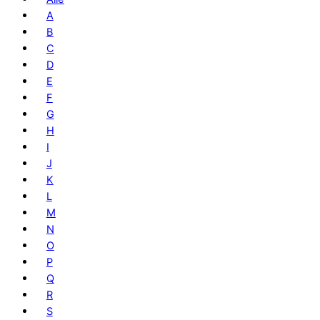
A
B
C
D
E
F
G
H
I
J
K
L
M
N
O
P
Q
R
S