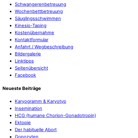
Schwangerenbetreuung
Wochenbettbetreuung
Säuglingsschwimmen
Kinesio-Taping
Kostenübernahme
Kontaktformular
Anfahrt / Wegbeschreibung
Bildergalerie
Linktipps
Seitenübersicht
Facebook
Neueste Beiträge
Karyogramm & Karyotyp
Insemination
HCG (humane Chorion-Gonadotropin)
Ektopie
Der habituelle Abort
Gonozyten