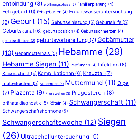
entbindung
(8)
Familienplanung
(4)
eröffnungsphase
(3)
Fehlgeburt
(6)
Fruchtwasseruntersuchung
Fehlgeburten
(4)
Geburt
(15)
(6)
Geburtseinleitung
(5)
Geburtshilfe
(5)
Geburtskanal
(6)
geburtsposition
(4)
Geburtsschmerzen
(4)
Gebärmutter
geburtsvorbereitung
(7)
geburtsstillstand
(3)
Hebamme
(29)
(10)
Gebärmutterhals
(5)
Hebamme Siegen
(11)
Infektion
(6)
Impfungen
(4)
Kreuztal
(7)
Komplikationen
(6)
Kaiserschnitt
(5)
Muttermund
(11)
Olpe
mutterkuchen
(5)
Muttermilch
(3)
Plazenta
(9)
Progesteron
(8)
(7)
Presswehen
(3)
Schwangerschaft
(11)
pränataldiagnostik
(5)
Röteln
(4)
Schwangerschaftshormone
(5)
Siegen
Schwangerschaftswoche
(12)
(26)
Ultraschalluntersuchung
(9)