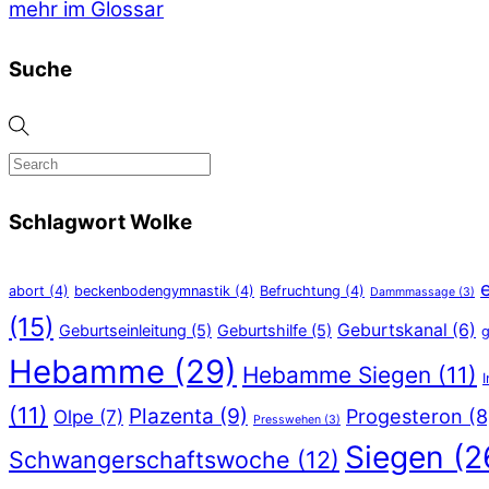
mehr im Glossar
Suche
Schlagwort Wolke
abort
(4)
beckenbodengymnastik
(4)
Befruchtung
(4)
Dammmassage
(3)
(15)
Geburtskanal
(6)
Geburtseinleitung
(5)
Geburtshilfe
(5)
g
Hebamme
(29)
Hebamme Siegen
(11)
(11)
Plazenta
(9)
Progesteron
(8
Olpe
(7)
Presswehen
(3)
Siegen
(2
Schwangerschaftswoche
(12)