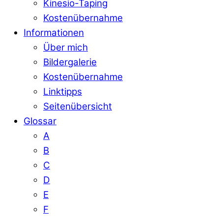
Kinesio-Taping
Kostenübernahme
Informationen
Über mich
Bildergalerie
Kostenübernahme
Linktipps
Seitenübersicht
Glossar
A
B
C
D
E
F