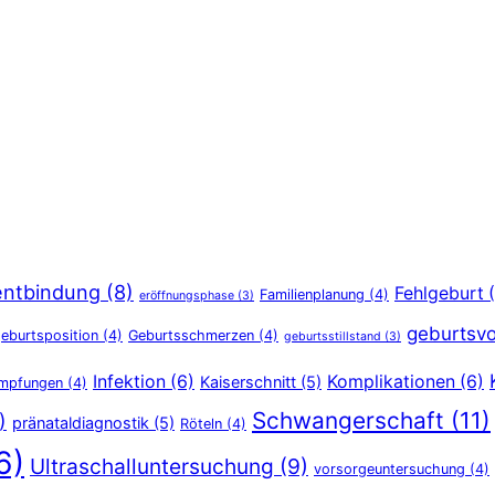
entbindung
(8)
Fehlgeburt
(
Familienplanung
(4)
eröffnungsphase
(3)
geburtsvo
eburtsposition
(4)
Geburtsschmerzen
(4)
geburtsstillstand
(3)
Infektion
(6)
Komplikationen
(6)
Kaiserschnitt
(5)
Impfungen
(4)
Schwangerschaft
(11)
)
pränataldiagnostik
(5)
Röteln
(4)
6)
Ultraschalluntersuchung
(9)
vorsorgeuntersuchung
(4)