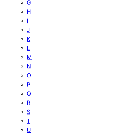
G
H
I
J
K
L
M
N
O
P
Q
R
S
T
U