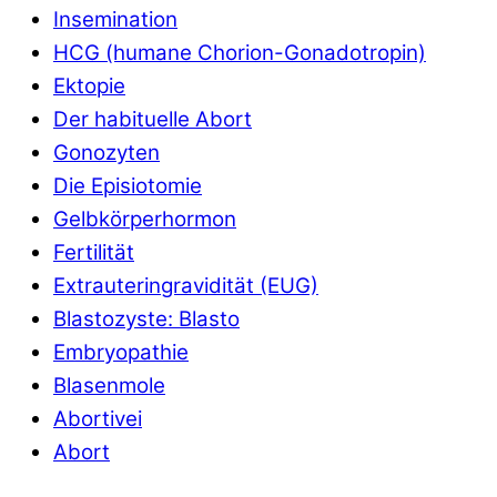
Insemination
HCG (humane Chorion-Gonadotropin)
Ektopie
Der habituelle Abort
Gonozyten
Die Episiotomie
Gelbkörperhormon
Fertilität
Extrauteringravidität (EUG)
Blastozyste: Blasto
Embryopathie
Blasenmole
Abortivei
Abort