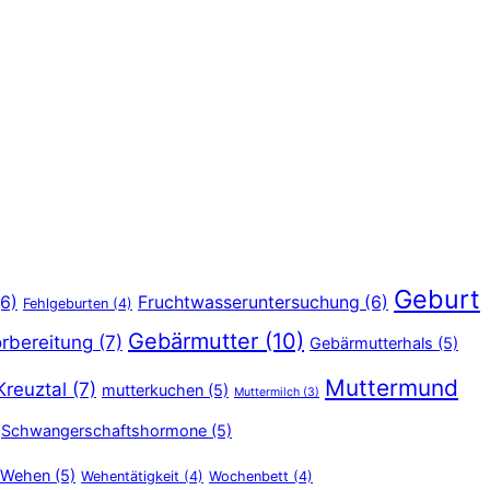
Geburt
6)
Fruchtwasseruntersuchung
(6)
Fehlgeburten
(4)
Gebärmutter
(10)
rbereitung
(7)
Gebärmutterhals
(5)
Muttermund
Kreuztal
(7)
mutterkuchen
(5)
Muttermilch
(3)
Schwangerschaftshormone
(5)
Wehen
(5)
Wehentätigkeit
(4)
Wochenbett
(4)