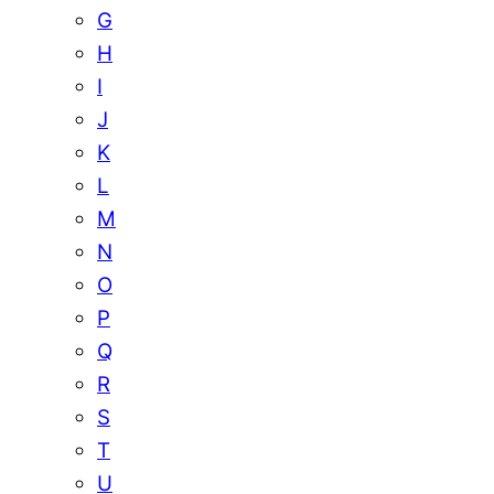
G
H
I
J
K
L
M
N
O
P
Q
R
S
T
U