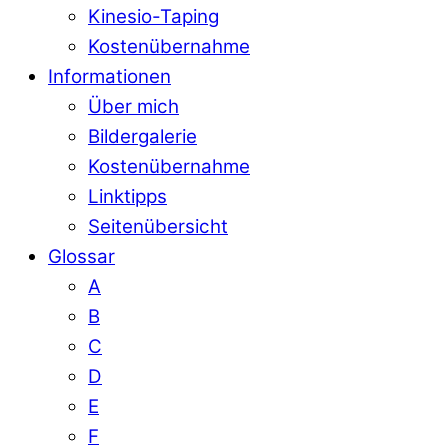
Kinesio-Taping
Kostenübernahme
Informationen
Über mich
Bildergalerie
Kostenübernahme
Linktipps
Seitenübersicht
Glossar
A
B
C
D
E
F