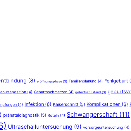
entbindung
(8)
Fehlgeburt
(
Familienplanung
(4)
eröffnungsphase
(3)
geburtsvo
eburtsposition
(4)
Geburtsschmerzen
(4)
geburtsstillstand
(3)
Infektion
(6)
Komplikationen
(6)
Kaiserschnitt
(5)
Impfungen
(4)
Schwangerschaft
(11)
)
pränataldiagnostik
(5)
Röteln
(4)
6)
Ultraschalluntersuchung
(9)
vorsorgeuntersuchung
(4)