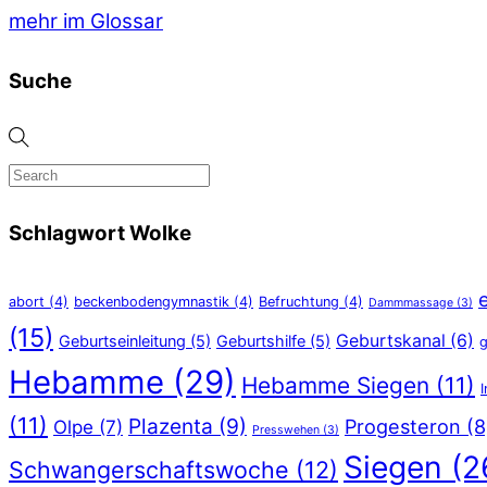
mehr im Glossar
Suche
Schlagwort Wolke
abort
(4)
beckenbodengymnastik
(4)
Befruchtung
(4)
Dammmassage
(3)
(15)
Geburtskanal
(6)
Geburtseinleitung
(5)
Geburtshilfe
(5)
g
Hebamme
(29)
Hebamme Siegen
(11)
(11)
Plazenta
(9)
Progesteron
(8
Olpe
(7)
Presswehen
(3)
Siegen
(2
Schwangerschaftswoche
(12)