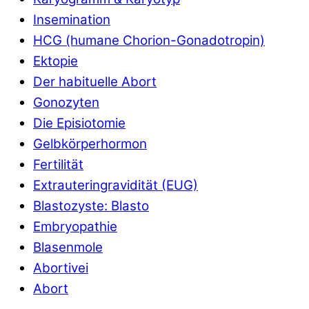
Insemination
HCG (humane Chorion-Gonadotropin)
Ektopie
Der habituelle Abort
Gonozyten
Die Episiotomie
Gelbkörperhormon
Fertilität
Extrauteringravidität (EUG)
Blastozyste: Blasto
Embryopathie
Blasenmole
Abortivei
Abort