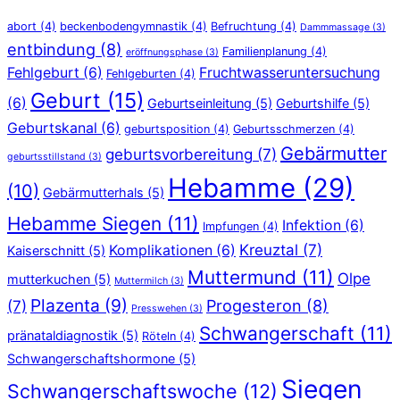
abort
(4)
beckenbodengymnastik
(4)
Befruchtung
(4)
Dammmassage
(3)
entbindung
(8)
Familienplanung
(4)
eröffnungsphase
(3)
Fehlgeburt
(6)
Fruchtwasseruntersuchung
Fehlgeburten
(4)
Geburt
(15)
(6)
Geburtseinleitung
(5)
Geburtshilfe
(5)
Geburtskanal
(6)
geburtsposition
(4)
Geburtsschmerzen
(4)
Gebärmutter
geburtsvorbereitung
(7)
geburtsstillstand
(3)
Hebamme
(29)
(10)
Gebärmutterhals
(5)
Hebamme Siegen
(11)
Infektion
(6)
Impfungen
(4)
Kreuztal
(7)
Komplikationen
(6)
Kaiserschnitt
(5)
Muttermund
(11)
Olpe
mutterkuchen
(5)
Muttermilch
(3)
Plazenta
(9)
Progesteron
(8)
(7)
Presswehen
(3)
Schwangerschaft
(11)
pränataldiagnostik
(5)
Röteln
(4)
Schwangerschaftshormone
(5)
Siegen
Schwangerschaftswoche
(12)