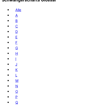
Alle
A
B
C
D
E
F
G
H
I
J
K
L
M
N
O
P
Q