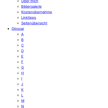
Über mich
Bildergalerie
Kostenübernahme
Linktipps
Seitenübersicht
Glossar
A
B
C
D
E
F
G
H
I
J
K
L
M
N