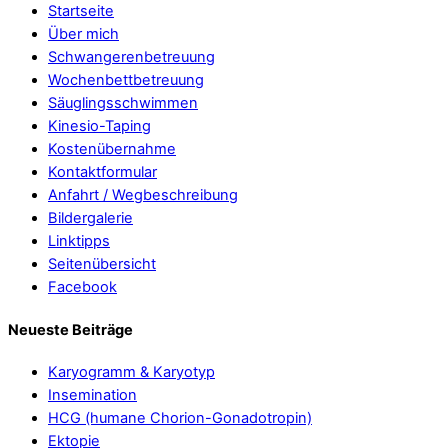
Startseite
Über mich
Schwangerenbetreuung
Wochenbettbetreuung
Säuglingsschwimmen
Kinesio-Taping
Kostenübernahme
Kontaktformular
Anfahrt / Wegbeschreibung
Bildergalerie
Linktipps
Seitenübersicht
Facebook
Neueste Beiträge
Karyogramm & Karyotyp
Insemination
HCG (humane Chorion-Gonadotropin)
Ektopie