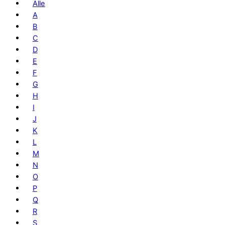
Alle
A
B
C
D
E
F
G
H
I
J
K
L
M
N
O
P
Q
R
S