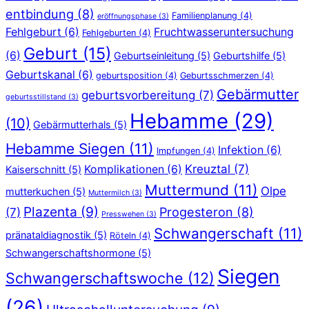
entbindung
(8)
Familienplanung
(4)
eröffnungsphase
(3)
Fehlgeburt
(6)
Fruchtwasseruntersuchung
Fehlgeburten
(4)
Geburt
(15)
(6)
Geburtseinleitung
(5)
Geburtshilfe
(5)
Geburtskanal
(6)
geburtsposition
(4)
Geburtsschmerzen
(4)
Gebärmutter
geburtsvorbereitung
(7)
geburtsstillstand
(3)
Hebamme
(29)
(10)
Gebärmutterhals
(5)
Hebamme Siegen
(11)
Infektion
(6)
Impfungen
(4)
Kreuztal
(7)
Komplikationen
(6)
Kaiserschnitt
(5)
Muttermund
(11)
Olpe
mutterkuchen
(5)
Muttermilch
(3)
Plazenta
(9)
Progesteron
(8)
(7)
Presswehen
(3)
Schwangerschaft
(11)
pränataldiagnostik
(5)
Röteln
(4)
Schwangerschaftshormone
(5)
Siegen
Schwangerschaftswoche
(12)
(26)