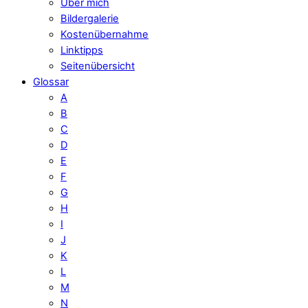
Über mich
Bildergalerie
Kostenübernahme
Linktipps
Seitenübersicht
Glossar
A
B
C
D
E
F
G
H
I
J
K
L
M
N