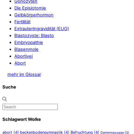
Gonozyten
Die Episiotomie
Gelbkörperhormon
Fertilität
Extrauteringravidität (EUG)
Blastozyste: Blasto
Embryopathie
Blasenmole
Abortivei
Abort
mehr im Glossar
Suche
Schlagwort Wolke
abort
(4)
beckenbodengymnastik
(4)
Befruchtung
(4)
Dammmassage
(3)