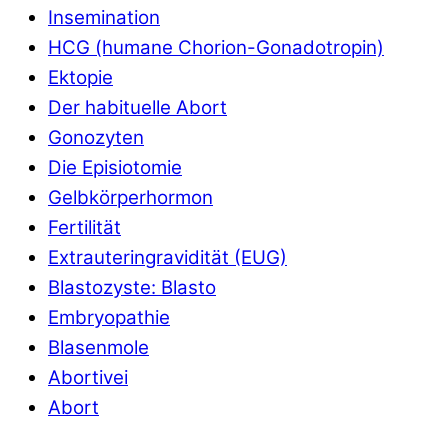
Insemination
HCG (humane Chorion-Gonadotropin)
Ektopie
Der habituelle Abort
Gonozyten
Die Episiotomie
Gelbkörperhormon
Fertilität
Extrauteringravidität (EUG)
Blastozyste: Blasto
Embryopathie
Blasenmole
Abortivei
Abort