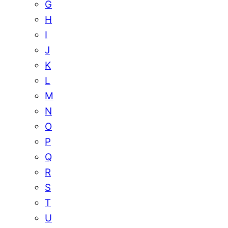
G
H
I
J
K
L
M
N
O
P
Q
R
S
T
U