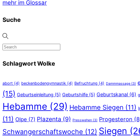
mehr im Glossar
Suche
Schlagwort Wolke
abort
(4)
beckenbodengymnastik
(4)
Befruchtung
(4)
Dammmassage
(3)
(15)
Geburtskanal
(6)
Geburtseinleitung
(5)
Geburtshilfe
(5)
g
Hebamme
(29)
Hebamme Siegen
(11)
(11)
Plazenta
(9)
Progesteron
(8
Olpe
(7)
Presswehen
(3)
Siegen
(2
Schwangerschaftswoche
(12)