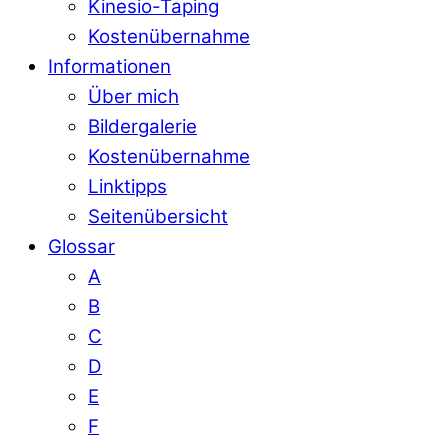
Kinesio-Taping
Kostenübernahme
Informationen
Über mich
Bildergalerie
Kostenübernahme
Linktipps
Seitenübersicht
Glossar
A
B
C
D
E
F