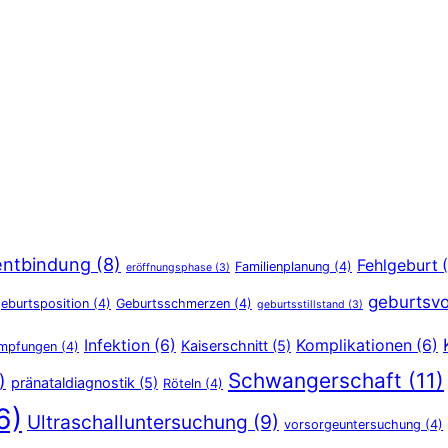
entbindung
(8)
Fehlgeburt
(
Familienplanung
(4)
eröffnungsphase
(3)
geburtsvo
eburtsposition
(4)
Geburtsschmerzen
(4)
geburtsstillstand
(3)
Infektion
(6)
Komplikationen
(6)
Kaiserschnitt
(5)
Impfungen
(4)
Schwangerschaft
(11)
)
pränataldiagnostik
(5)
Röteln
(4)
6)
Ultraschalluntersuchung
(9)
vorsorgeuntersuchung
(4)