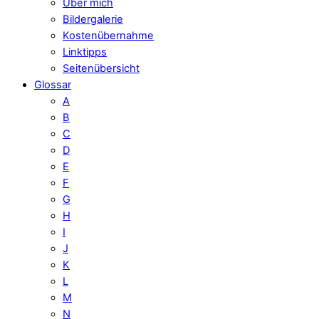
Über mich
Bildergalerie
Kostenübernahme
Linktipps
Seitenübersicht
Glossar
A
B
C
D
E
F
G
H
I
J
K
L
M
N