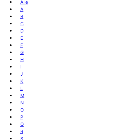
Alle
A
B
C
D
E
F
G
H
I
J
K
L
M
N
O
P
Q
R
S