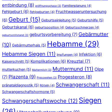
entbindung
(8)
Familienplanung
(4)
eröffnungsphase
(3)
Fehlgeburt
(6)
Fruchtwasseruntersuchung
Fehlgeburten
(4)
Geburt
(15)
(6)
Geburtseinleitung
(5)
Geburtshilfe
(5)
Geburtskanal
(6)
geburtsposition
(4)
Geburtsschmerzen
(4)
Gebärmutter
geburtsvorbereitung
(7)
geburtsstillstand
(3)
Hebamme
(29)
(10)
Gebärmutterhals
(5)
Hebamme Siegen
(11)
Infektion
(6)
Impfungen
(4)
Kreuztal
(7)
Komplikationen
(6)
Kaiserschnitt
(5)
Muttermund
(11)
Olpe
mutterkuchen
(5)
Muttermilch
(3)
Plazenta
(9)
Progesteron
(8)
(7)
Presswehen
(3)
Schwangerschaft
(11)
pränataldiagnostik
(5)
Röteln
(4)
Schwangerschaftshormone
(5)
Siegen
Schwangerschaftswoche
(12)
(26)