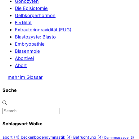
Gonozyten
Die Episiotomie
Gelbkörperhormon
Fertilität
Extrauteringravidität (EUG)
Blastozyste: Blasto
Embryopathie
Blasenmole
Abortivei
Abort
mehr im Glossar
Suche
Schlagwort Wolke
abort
(4)
beckenbodengymnastik
(4)
Befruchtung
(4)
Dammmassage
(3)