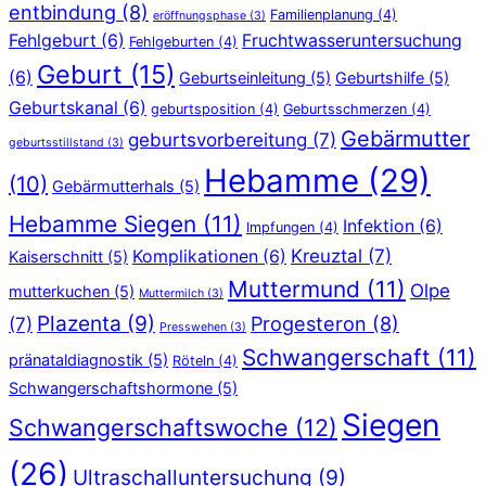
entbindung
(8)
Familienplanung
(4)
eröffnungsphase
(3)
Fehlgeburt
(6)
Fruchtwasseruntersuchung
Fehlgeburten
(4)
Geburt
(15)
(6)
Geburtseinleitung
(5)
Geburtshilfe
(5)
Geburtskanal
(6)
geburtsposition
(4)
Geburtsschmerzen
(4)
Gebärmutter
geburtsvorbereitung
(7)
geburtsstillstand
(3)
Hebamme
(29)
(10)
Gebärmutterhals
(5)
Hebamme Siegen
(11)
Infektion
(6)
Impfungen
(4)
Kreuztal
(7)
Komplikationen
(6)
Kaiserschnitt
(5)
Muttermund
(11)
Olpe
mutterkuchen
(5)
Muttermilch
(3)
Plazenta
(9)
Progesteron
(8)
(7)
Presswehen
(3)
Schwangerschaft
(11)
pränataldiagnostik
(5)
Röteln
(4)
Schwangerschaftshormone
(5)
Siegen
Schwangerschaftswoche
(12)
(26)
Ultraschalluntersuchung
(9)