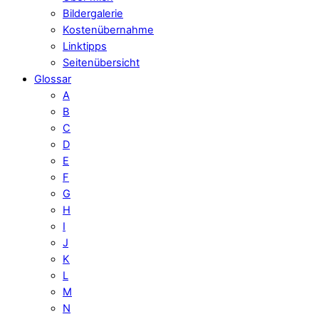
Bildergalerie
Kostenübernahme
Linktipps
Seitenübersicht
Glossar
A
B
C
D
E
F
G
H
I
J
K
L
M
N