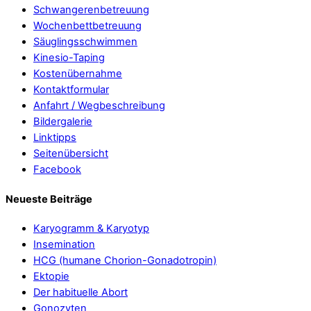
Schwangerenbetreuung
Wochenbettbetreuung
Säuglingsschwimmen
Kinesio-Taping
Kostenübernahme
Kontaktformular
Anfahrt / Wegbeschreibung
Bildergalerie
Linktipps
Seitenübersicht
Facebook
Neueste Beiträge
Karyogramm & Karyotyp
Insemination
HCG (humane Chorion-Gonadotropin)
Ektopie
Der habituelle Abort
Gonozyten