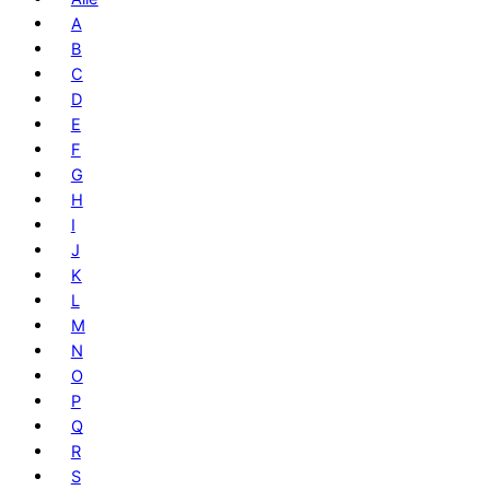
A
B
C
D
E
F
G
H
I
J
K
L
M
N
O
P
Q
R
S