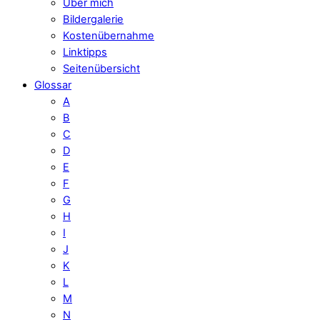
Über mich
Bildergalerie
Kostenübernahme
Linktipps
Seitenübersicht
Glossar
A
B
C
D
E
F
G
H
I
J
K
L
M
N