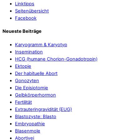
Linktipps
Seitenübersicht
Facebook
Neueste Beiträge
Karyogramm & Karyotyp
Insemination
HCG (humane Chorion-Gonadotropin)
Ektopie
Der habituelle Abort
Gonozyten
Die Episiotomie
Gelbkörperhormon
Fertilität
Extrauteringravidität (EUG)
Blastozyste: Blasto
Embryopathie
Blasenmole
Abortivei