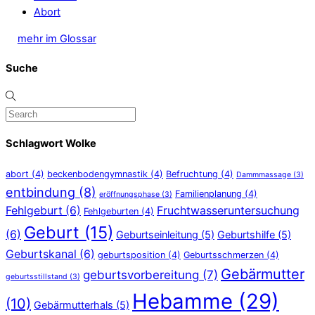
Abort
mehr im Glossar
Suche
Schlagwort Wolke
abort
(4)
beckenbodengymnastik
(4)
Befruchtung
(4)
Dammmassage
(3)
entbindung
(8)
Familienplanung
(4)
eröffnungsphase
(3)
Fehlgeburt
(6)
Fruchtwasseruntersuchung
Fehlgeburten
(4)
Geburt
(15)
(6)
Geburtseinleitung
(5)
Geburtshilfe
(5)
Geburtskanal
(6)
geburtsposition
(4)
Geburtsschmerzen
(4)
Gebärmutter
geburtsvorbereitung
(7)
geburtsstillstand
(3)
Hebamme
(29)
(10)
Gebärmutterhals
(5)