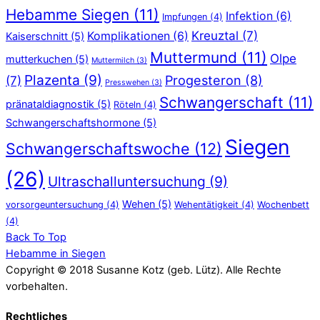
Hebamme Siegen
(11)
Infektion
(6)
Impfungen
(4)
Kreuztal
(7)
Komplikationen
(6)
Kaiserschnitt
(5)
Muttermund
(11)
Olpe
mutterkuchen
(5)
Muttermilch
(3)
Plazenta
(9)
Progesteron
(8)
(7)
Presswehen
(3)
Schwangerschaft
(11)
pränataldiagnostik
(5)
Röteln
(4)
Schwangerschaftshormone
(5)
Siegen
Schwangerschaftswoche
(12)
(26)
Ultraschalluntersuchung
(9)
Wehen
(5)
vorsorgeuntersuchung
(4)
Wehentätigkeit
(4)
Wochenbett
(4)
Back To Top
Hebamme in Siegen
Copyright © 2018 Susanne Kotz (geb. Lütz). Alle Rechte
vorbehalten.
Rechtliches