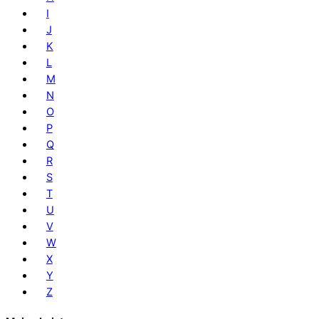
I
J
K
L
M
N
O
P
Q
R
S
T
U
V
W
X
Y
Z