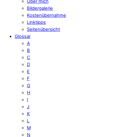
Über mich
Bildergalerie
Kostenübernahme
Linktipps
Seitenübersicht
Glossar
A
B
C
D
E
F
G
H
I
J
K
L
M
N