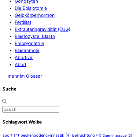
Gonozyten
Die Episiotomie
Gelbkörperhormon
Fertilität
Extrauteringravidität (EUG)
Blastozyste: Blasto
Embryopathie
Blasenmole
Abortivei
Abort
mehr im Glossar
Suche
Schlagwort Wolke
abort
(4)
beckenbodengymnastik
(4)
Befruchtung
(4)
Dammmassage
(3)