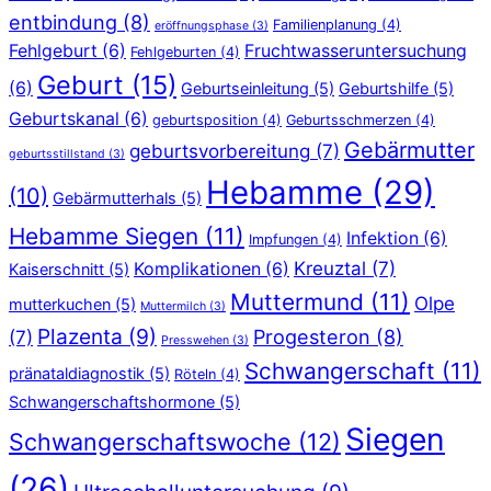
entbindung
(8)
Familienplanung
(4)
eröffnungsphase
(3)
Fehlgeburt
(6)
Fruchtwasseruntersuchung
Fehlgeburten
(4)
Geburt
(15)
(6)
Geburtseinleitung
(5)
Geburtshilfe
(5)
Geburtskanal
(6)
geburtsposition
(4)
Geburtsschmerzen
(4)
Gebärmutter
geburtsvorbereitung
(7)
geburtsstillstand
(3)
Hebamme
(29)
(10)
Gebärmutterhals
(5)
Hebamme Siegen
(11)
Infektion
(6)
Impfungen
(4)
Kreuztal
(7)
Komplikationen
(6)
Kaiserschnitt
(5)
Muttermund
(11)
Olpe
mutterkuchen
(5)
Muttermilch
(3)
Plazenta
(9)
Progesteron
(8)
(7)
Presswehen
(3)
Schwangerschaft
(11)
pränataldiagnostik
(5)
Röteln
(4)
Schwangerschaftshormone
(5)
Siegen
Schwangerschaftswoche
(12)
(26)