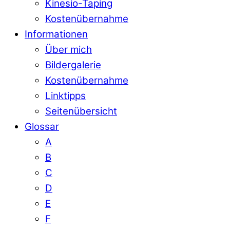
Kinesio-Taping
Kostenübernahme
Informationen
Über mich
Bildergalerie
Kostenübernahme
Linktipps
Seitenübersicht
Glossar
A
B
C
D
E
F