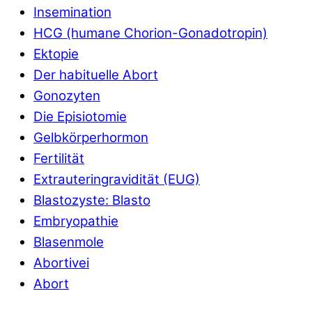
Insemination
HCG (humane Chorion-Gonadotropin)
Ektopie
Der habituelle Abort
Gonozyten
Die Episiotomie
Gelbkörperhormon
Fertilität
Extrauteringravidität (EUG)
Blastozyste: Blasto
Embryopathie
Blasenmole
Abortivei
Abort