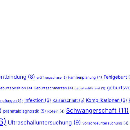
entbindung
(8)
Fehlgeburt
(
Familienplanung
(4)
eröffnungsphase
(3)
geburtsvo
eburtsposition
(4)
Geburtsschmerzen
(4)
geburtsstillstand
(3)
Infektion
(6)
Komplikationen
(6)
Kaiserschnitt
(5)
Impfungen
(4)
Schwangerschaft
(11)
)
pränataldiagnostik
(5)
Röteln
(4)
6)
Ultraschalluntersuchung
(9)
vorsorgeuntersuchung
(4)