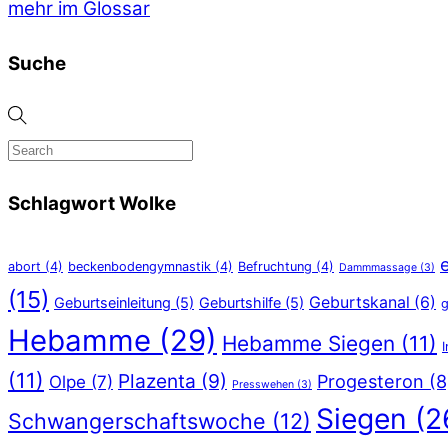
mehr im Glossar
Suche
Schlagwort Wolke
abort
(4)
beckenbodengymnastik
(4)
Befruchtung
(4)
Dammmassage
(3)
(15)
Geburtskanal
(6)
Geburtseinleitung
(5)
Geburtshilfe
(5)
g
Hebamme
(29)
Hebamme Siegen
(11)
(11)
Plazenta
(9)
Progesteron
(8
Olpe
(7)
Presswehen
(3)
Siegen
(2
Schwangerschaftswoche
(12)