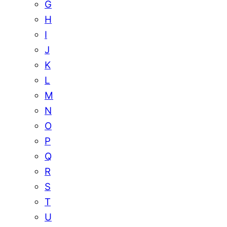
G
H
I
J
K
L
M
N
O
P
Q
R
S
T
U