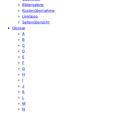
Bildergalerie
Kostenübernahme
Linktipps
Seitenübersicht
Glossar
A
B
C
D
E
F
G
H
I
J
K
L
M
N