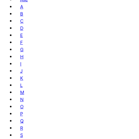
A
B
C
D
E
F
G
H
I
J
K
L
M
N
O
P
Q
R
S