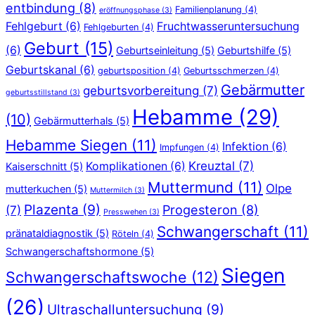
entbindung
(8)
Familienplanung
(4)
eröffnungsphase
(3)
Fehlgeburt
(6)
Fruchtwasseruntersuchung
Fehlgeburten
(4)
Geburt
(15)
(6)
Geburtseinleitung
(5)
Geburtshilfe
(5)
Geburtskanal
(6)
geburtsposition
(4)
Geburtsschmerzen
(4)
Gebärmutter
geburtsvorbereitung
(7)
geburtsstillstand
(3)
Hebamme
(29)
(10)
Gebärmutterhals
(5)
Hebamme Siegen
(11)
Infektion
(6)
Impfungen
(4)
Kreuztal
(7)
Komplikationen
(6)
Kaiserschnitt
(5)
Muttermund
(11)
Olpe
mutterkuchen
(5)
Muttermilch
(3)
Plazenta
(9)
Progesteron
(8)
(7)
Presswehen
(3)
Schwangerschaft
(11)
pränataldiagnostik
(5)
Röteln
(4)
Schwangerschaftshormone
(5)
Siegen
Schwangerschaftswoche
(12)
(26)
Ultraschalluntersuchung
(9)