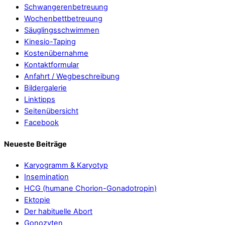
Schwangerenbetreuung
Wochenbettbetreuung
Säuglingsschwimmen
Kinesio-Taping
Kostenübernahme
Kontaktformular
Anfahrt / Wegbeschreibung
Bildergalerie
Linktipps
Seitenübersicht
Facebook
Neueste Beiträge
Karyogramm & Karyotyp
Insemination
HCG (humane Chorion-Gonadotropin)
Ektopie
Der habituelle Abort
Gonozyten